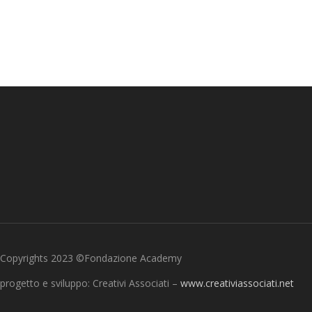
Copyrights 2023 ©Fondazione Academy
progetto e sviluppo: Creativi Associati –
www.creativiassociati.net