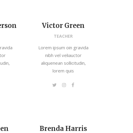
erson
Victor Green
TEACHER
ravida
Lorem ipsum oin gravida
tor
nibh vel veliauctor
tudin,
aliquenean sollicitudin,
lorem quis
een
Brenda Harris