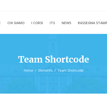
E
CHI SIAMO
I CORSI
ITS
NEWS
RASSEGNA STAM
Team Shortcode
Home
/
Elements
/
Team Shortcode