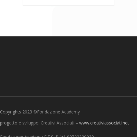
Copyrights 2023 ©Fondazione Academy
progetto e sviluppo: Creativi Associati –
www.creativiassociati.net
Fondazione Academy E.T.S. P.IVA 02722320039